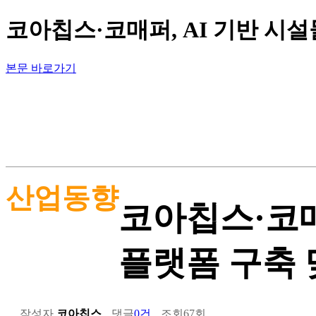
코아칩스·코매퍼, AI 기반 시
본문 바로가기
산업동향
코아칩스·코매
플랫폼 구축 
작성자
코아칩스
댓글
0건
조회
67회