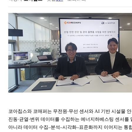
코아칩스와 코매퍼는 무전원·무선 센서와 AI 기반 시설물 안
진동·균열·변위 데이터를 수집하는 에너지하베스팅 센서를 맡고
아니라 데이터 수집–분석–시각화–표준화까지 이어지는 통합 