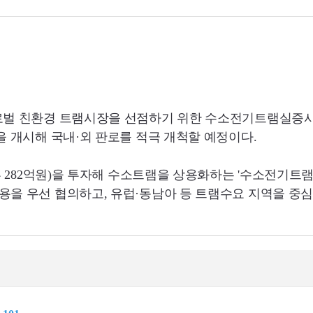
글로벌 친환경 트램시장을 선점하기 위한 수소전기트램실증
 개시해 국내·외 판로를 적극 개척할 예정이다.
부
282
억원)을 투자해 수소트램을 상용화하는 '수소전기트
을 우선 협의하고, 유럽·동남아 등 트램수요 지역을 중심