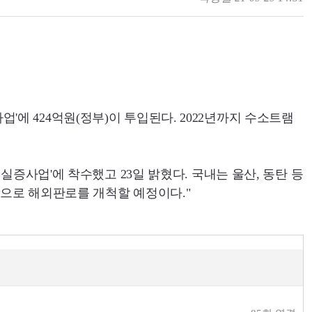
사업'에
424
억원(정부)이 투입된다.
2022
년까지 수소트램
램실증사업'에 착수했고
23
일 밝혔다. 국내는 울산, 동탄 등
으로 해외판로를 개척할 예정이다."