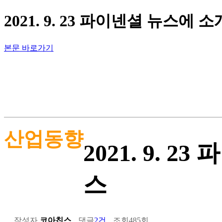
2021. 9. 23 파이넨셜 뉴스에
본문 바로가기
산업동향
2021. 9.
스
작성자
코아칩스
댓글
2건
조회
485회