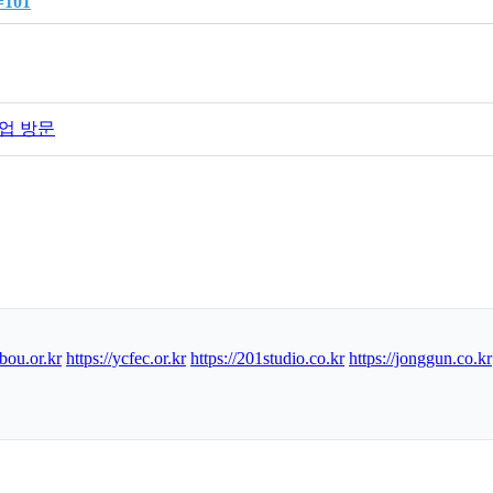
=101
업 방문
/bou.or.kr
https://ycfec.or.kr
https://201studio.co.kr
https://jonggun.co.kr